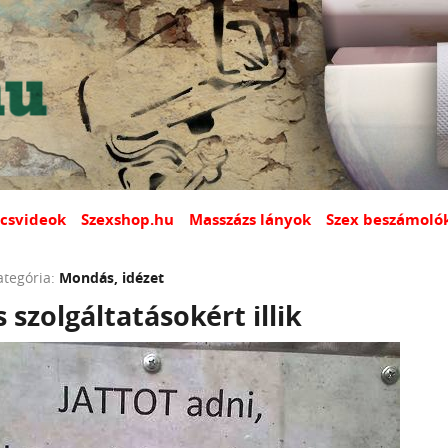
csvideok
Szexshop.hu
Masszázs lányok
Szex beszámoló
ategória:
Mondás, idézet
 szolgáltatásokért illik