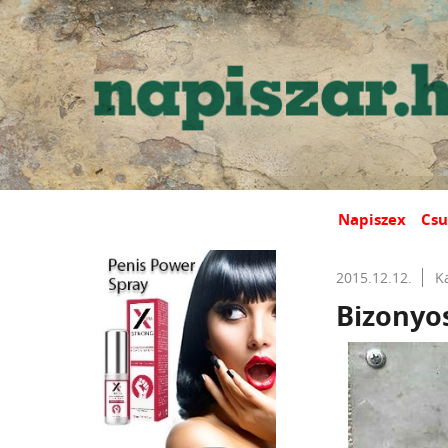
Napiszex
Csu
2015.12.12.
K
Bizonyos