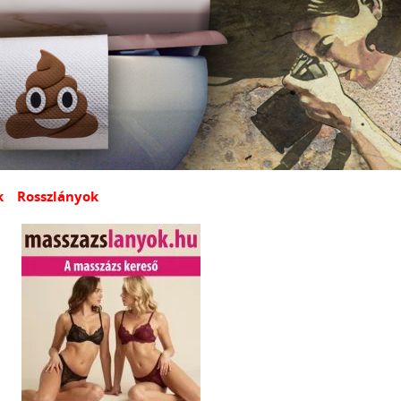
k
Rosszlányok