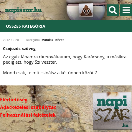
ÖSSZES KATEGÓRIA
Mondás, idézet
2012.12.20.
Kategória:
Csajozós szöveg
Az egyik lábamra rátetováltattam, hogy Karácsony, a másikra
pedig azt, hogy Szilveszter.
Mond csak, te mit csinálsz a két ünnep között?
Elérhetőség
Adatkezelési szabályzat
Felhasználási feltételek