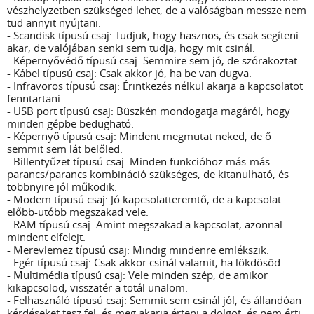
vészhelyzetben szükséged lehet, de a valóságban messze nem
tud annyit nyújtani.
- Scandisk típusú csaj: Tudjuk, hogy hasznos, és csak segíteni
akar, de valójában senki sem tudja, hogy mit csinál.
- Képernyővédő típusú csaj: Semmire sem jó, de szórakoztat.
- Kábel típusú csaj: Csak akkor jó, ha be van dugva.
- Infravörös típusú csaj: Érintkezés nélkül akarja a kapcsolatot
fenntartani.
- USB port típusú csaj: Büszkén mondogatja magáról, hogy
minden gépbe bedugható.
- Képernyő típusú csaj: Mindent megmutat neked, de ő
semmit sem lát belőled.
- Billentyűzet típusú csaj: Minden funkcióhoz más-más
parancs/parancs kombináció szükséges, de kitanulható, és
többnyire jól működik.
- Modem típusú csaj: Jó kapcsolatteremtő, de a kapcsolat
előbb-utóbb megszakad vele.
- RAM típusú csaj: Amint megszakad a kapcsolat, azonnal
mindent elfelejt.
- Merevlemez típusú csaj: Mindig mindenre emlékszik.
- Egér típusú csaj: Csak akkor csinál valamit, ha lökdösöd.
- Multimédia típusú csaj: Vele minden szép, de amikor
kikapcsolod, visszatér a totál unalom.
- Felhasználó típusú csaj: Semmit sem csinál jól, és állandóan
kérdéseket tesz fel, és meg akarja érteni a dolgot, és nem érti,