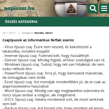
ÖSSZES KATEGÓRIA
Mondás, idézet
2011.05.07.
Kategória:
Csajtípusok az informatikus férfiak szerint
- Vírus típusú csaj: Észre sem veszed, és beköltözött a
lakásodba, mindent kisajátít.
- Internet típusú csaj: Fizetned kell, hogy hozzáférjél.
- Szerver típusú csaj: Mindig foglalt, amikor szükséged van rá.
- Windows típusú csaj: Tudod, hogy teli van hibákkal, de nem
tudsz nélküle élni.
- PowerPoint típusú csaj: Arra jó, hogy bemutasd másoknak,
de önmagában nem érték.
- Excel típusú csaj: Azt mondják mindenfélére jó, de te csak az
alapműveletekre használod.
- Word típusú csaj: Mindig van egy meglepetése számodra és
nincs olyan ember a világon, aki megértené.
- D.O.S. típusú csaj: Valaha mindenkié volt, de most senkinek
sem kell.
- Backup típusú csaj: Azt hiszed róla, hogy mindent ad amire