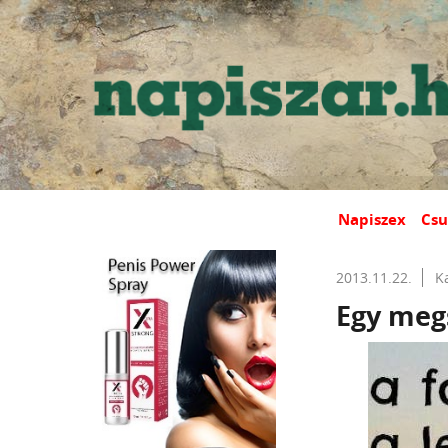
Napiszex
Csu
2013.11.22.
K
Egy megs