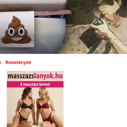
k
Rosszlányok