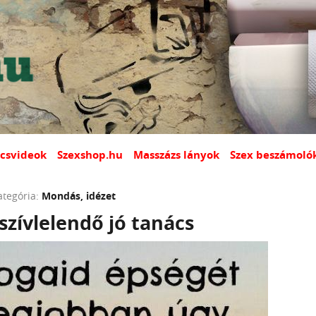
csvideok
Szexshop.hu
Masszázs lányok
Szex beszámoló
ategória:
Mondás, idézet
zívlelendő jó tanács