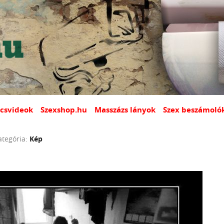
csvideok
Szexshop.hu
Masszázs lányok
Szex beszámoló
ategória:
Kép