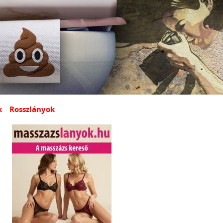
k
Rosszlányok