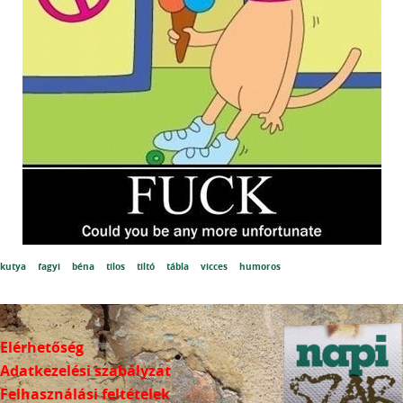
kutya
fagyi
béna
tilos
tiltó
tábla
vicces
humoros
Elérhetőség
Adatkezelési szabályzat
Felhasználási feltételek