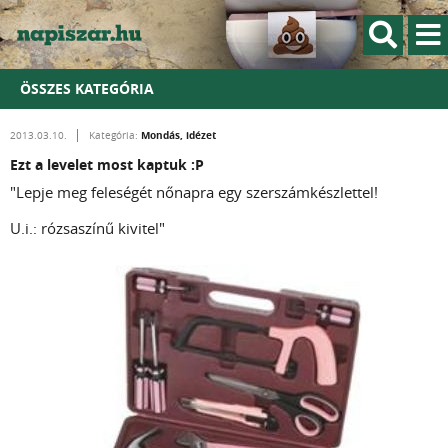
ÖSSZES KATEGÓRIA
Mondás, idézet
2013.03.10.
Kategória:
Ezt a levelet most kaptuk :P
"Lepje meg feleségét nőnapra egy szerszámkészlettel!
U.i.: rózsaszínű kivitel"