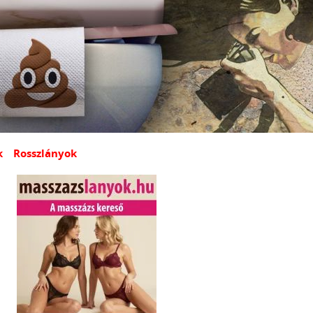
k
Rosszlányok