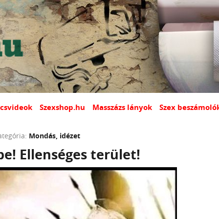
csvideok
Szexshop.hu
Masszázs lányok
Szex beszámoló
ategória:
Mondás, idézet
e! Ellenséges terület!