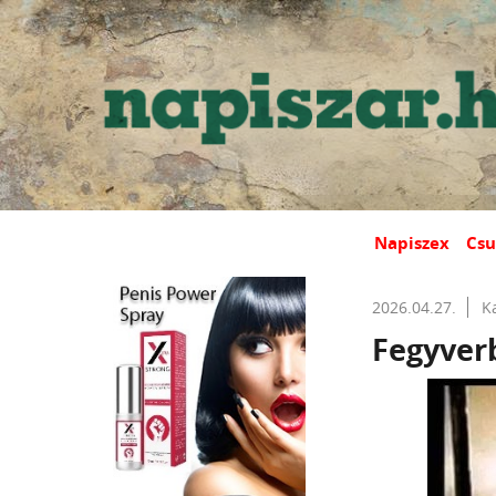
Napiszex
Csu
2026.04.27.
K
Fegyverb