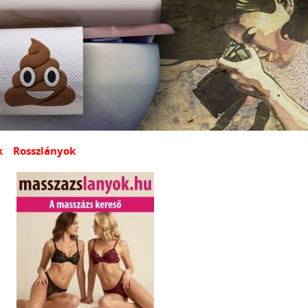
k
Rosszlányok