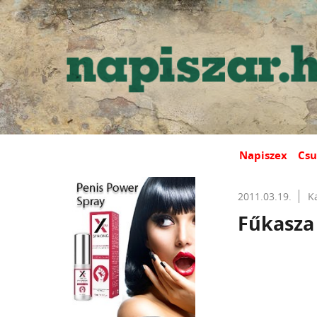
Napiszex
Csu
2011.03.19.
K
Fűkasza 