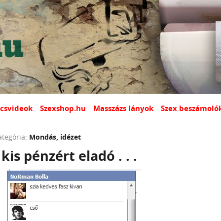
csvideok
Szexshop.hu
Masszázs lányok
Szex beszámoló
ategória:
Mondás, idézet
kis pénzért eladó . . .