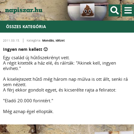
ÖSSZES KATEGÓRIA
Mondás, idézet
2011.03.15.
Kategória:
Ingyen nem kellett 🙂
Egy család új hűtőszekrényt vett.
A régit kitették a ház elé, és ráírták: "Akinek kell, ingyen
elviheti."
A kiselejtezett hűtő még három nap múlva is ott állt, senki rá
sem nézett.
A férj ekkor gondolt egyet, és kicserélte rajta a feliratot:
"Eladó 20.000 forintért."
Még aznap éjjel ellopták.