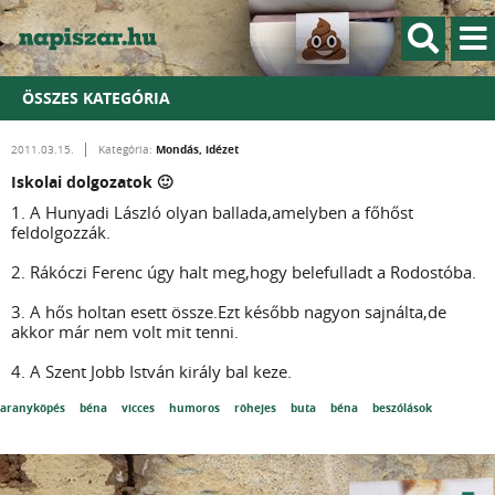
ÖSSZES KATEGÓRIA
Mondás, idézet
2011.03.15.
Kategória:
Iskolai dolgozatok 🙂
1. A Hunyadi László olyan ballada,amelyben a főhőst
feldolgozzák.
2. Rákóczi Ferenc úgy halt meg,hogy belefulladt a Rodostóba.
3. A hős holtan esett össze.Ezt később nagyon sajnálta,de
akkor már nem volt mit tenni.
4. A Szent Jobb István király bal keze.
aranyköpés
béna
vicces
humoros
röhejes
buta
béna
beszólások