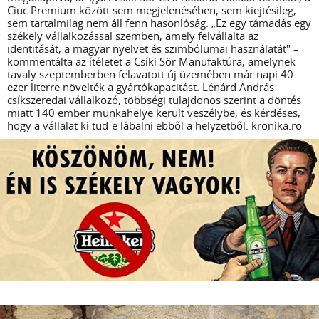
Ciuc Premium között sem megjelenésében, sem kiejtésileg,
sem tartalmilag nem áll fenn hasonlóság. „Ez egy támadás egy
székely vállalkozással szemben, amely felvállalta az
identitását, a magyar nyelvet és szimbólumai használatát" –
kommentálta az ítéletet a Csíki Sör Manufaktúra, amelynek
tavaly szeptemberben felavatott új üzemében már napi 40
ezer literre növelték a gyártókapacitást. Lénárd András
csíkszeredai vállalkozó, többségi tulajdonos szerint a döntés
miatt 140 ember munkahelye került veszélybe, és kérdéses,
hogy a vállalat ki tud-e lábalni ebből a helyzetből. kronika.ro