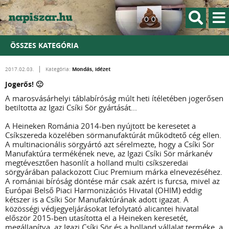
ÖSSZES KATEGÓRIA
Mondás, idézet
2017.02.03.
Kategória:
Jogerős! 🙁
A marosvásárhelyi táblabíróság múlt heti ítéletében jogerősen
betiltotta az Igazi Csíki Sör gyártását...
A Heineken Románia 2014-ben nyújtott be keresetet a
Csíkszereda közelében sörmanufaktúrát működtető cég ellen.
A multinacionális sörgyártó azt sérelmezte, hogy a Csíki Sör
Manufaktúra termékének neve, az Igazi Csíki Sör márkanév
megtévesztően hasonlít a holland multi csíkszeredai
sörgyárában palackozott Ciuc Premium márka elnevezéséhez.
A romániai bíróság döntése már csak azért is furcsa, mivel az
Európai Belső Piaci Harmonizációs Hivatal (OHIM) eddig
kétszer is a Csíki Sör Manufaktúrának adott igazat. A
közösségi védjegyeljárásokat lefolytató alicantei hivatal
először 2015-ben utasította el a Heineken keresetét,
megállapítva, az Igazi Csíki Sör és a holland vállalat terméke, a