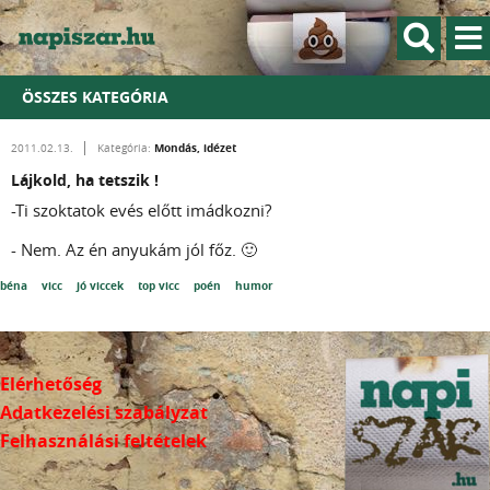
ÖSSZES KATEGÓRIA
Mondás, idézet
2011.02.13.
Kategória:
Lájkold, ha tetszik !
-Ti szoktatok evés előtt imádkozni?
- Nem. Az én anyukám jól főz. 🙂
béna
vicc
jó viccek
top vicc
poén
humor
Elérhetőség
Adatkezelési szabályzat
Felhasználási feltételek