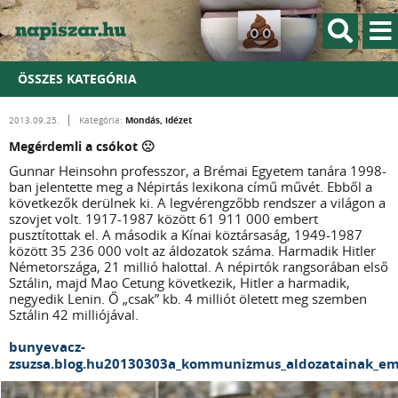
ÖSSZES KATEGÓRIA
Mondás, idézet
2013.09.25.
Kategória:
Megérdemli a csókot 🙁
Gunnar Heinsohn professzor, a Brémai Egyetem tanára 1998-
ban jelentette meg a Népirtás lexikona című művét. Ebből a
következők derülnek ki. A legvérengzőbb rendszer a világon a
szovjet volt. 1917-1987 között 61 911 000 embert
pusztítottak el. A második a Kínai köztársaság, 1949-1987
között 35 236 000 volt az áldozatok száma. Harmadik Hitler
Németországa, 21 millió halottal. A népirtók rangsorában első
Sztálin, majd Mao Cetung következik, Hitler a harmadik,
negyedik Lenin. Ő „csak” kb. 4 milliót öletett meg szemben
Sztálin 42 milliójával.
bunyevacz-
zsuzsa.blog.hu20130303a_kommunizmus_aldozatainak_em