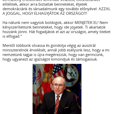
elítélitek, akkor arra biztatlak benneteket, éljetek
demokráciánk és társadalmunk egy további előnyével: AZZAL
A JOGGAL, HOGY ELHAGYJÁTOK AZ ORSZÁGOT!
Ha nálunk nem vagytok boldogok, akkor MENJETEK EL! Nem
kényszerítettünk benneteket, hogy ide jöjjetek. Ti akartatok
hozzánk jönni. Hát fogadjátok el azt az országot, amely titeket
is elfogad."
Mentől többünk olvassa és gondolja végig az ausztrál
miniszterelnök érvelését, annál jobb esélyünk lesz, hogy a mi
nemzetünk tagjai is újra megérezzük, hogy van gerincünk,
hogy ugyanezt az igazságot kimondjuk és támogassuk.