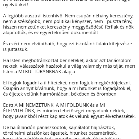
nyelvünket!
A legtöbb ausztrál istenhívő. Nem csupán néhány keresztény,
nem a szélsőjobb, nem politikai kényszer, nem - puszta tény,
hiszen nemzetünket keresztény meggyőződésű férfiak és nők
alapították, és ez egyértelműen dokumentált.
És ezért nem elvitatható, hogy ezt iskoláink falain kifejezésre
is juttassuk.
Ha Isten megbotránkoztat benneteket, akkor azt tanácsolom
nektek, válasszátok hazátokul a világ valamely más táját, mert
Isten a MI KULTÚRÁNKNAK alapja.
El fogjuk fogadni a ti hiteteket, nem fogjuk megkérdőjelezni.
Csupán annyit kívánunk, hogy a mi hitünket is fogadjátok el,
és éljetek velünk harmóniában, békében és örömben.
Ez itt A MI NEMZETÜNK, A MI FÖLDÜNK és a MI
ÉLETVITELÜNK, és minden lehetőséget megadunk nektek,
hogy javainkból részt kapjatok és velünk együtt élvezhessétek.
De ha állandón panaszkodtok, sajnálatot hajhásztok,
történelmi zászlónkat égetitek, hitünket becsmérlitek,
keresztény értékeinket semmibe veszitek, életvitelünket