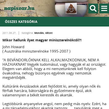
ÖSSZES KATEGÓRIA
Mondás, idézet
2011.06.27.
Kategória:
Mikor hallunk ilyet magyar miniszterelnöktől?!
John Howard
( Ausztrália miniszterelnöke 1995-2007 )
"A BEVÁNDORLÓKNAK KELL ALKALMAZKODNIUK, NEM A
HAZAIAKNAK! Vegyék tudomásul, vagy hagyják el az országot.
Elegem van abból, hogy a mi nemzetünknek kell folyton
óvakodnia, nehogy bizonyos egyének vagy nemzetük
megsértődjék.
Kultúránk évszázadok alatt fejlődött ki, amely olyan nők és
férfiak harcára, bátorságára és győzelmeire épül, akik
valamennyien a békét keresték és akarták.
Legtöbbünk anyanyelve angol, nem pedig más nyelv. Ezért, ha
a mi társadalmunkhoz akartok tartozni, .... tanuljátok meg a