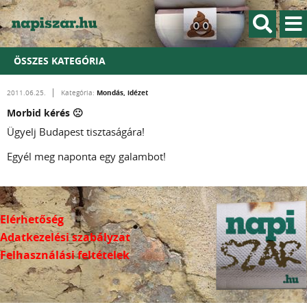
ÖSSZES KATEGÓRIA
Mondás, idézet
2011.06.25.
Kategória:
Morbid kérés 🙁
Ügyelj Budapest tisztaságára!
Egyél meg naponta egy galambot!
Elérhetőség
Adatkezelési szabályzat
Felhasználási feltételek