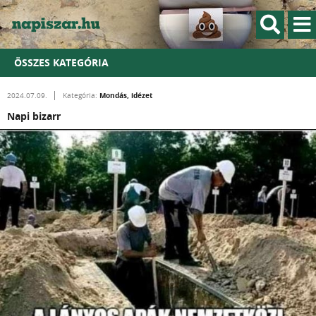
ÖSSZES KATEGÓRIA
Mondás, idézet
2024.07.09.
Kategória:
Napi bizarr