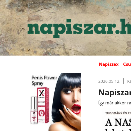
Napiszex
Csu
2026.05.12.
K
Napisza
Így már akkor n