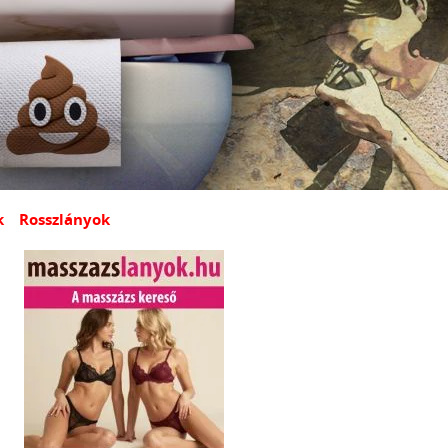
k
Rosszlányok