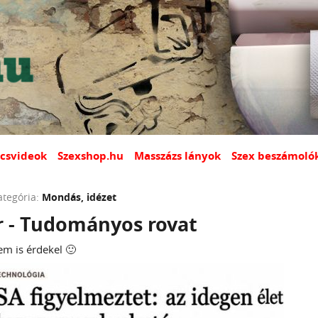
csvideok
Szexshop.hu
Masszázs lányok
Szex beszámoló
ategória:
Mondás, idézet
r - Tudományos rovat
em is érdekel 🙂