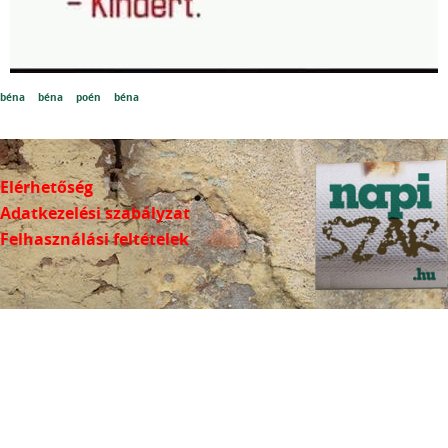
béna
béna
poén
béna
Elérhetőség
Adatkezelési szabályzat
Felhasználási feltételek