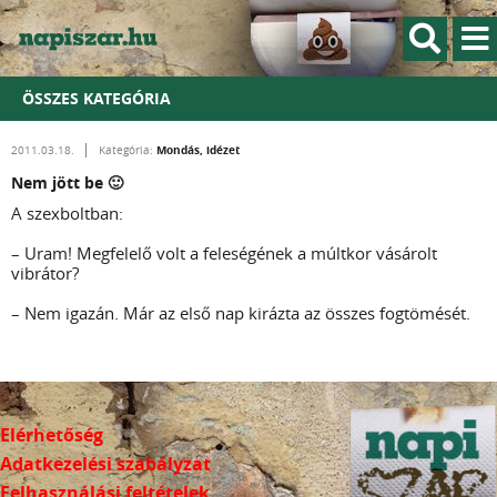
ÖSSZES KATEGÓRIA
Mondás, idézet
2011.03.18.
Kategória:
Nem jött be 🙂
A szexboltban:
– Uram! Megfelelő volt a feleségének a múltkor vásárolt
vibrátor?
– Nem igazán. Már az első nap kirázta az összes fogtömését.
Elérhetőség
Adatkezelési szabályzat
Felhasználási feltételek