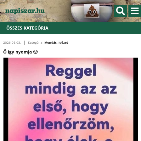
ÖSSZES KATEGÓRIA
Mondás, idézet
2026.06.03.
Kategória:
Ő így nyomja 🙂