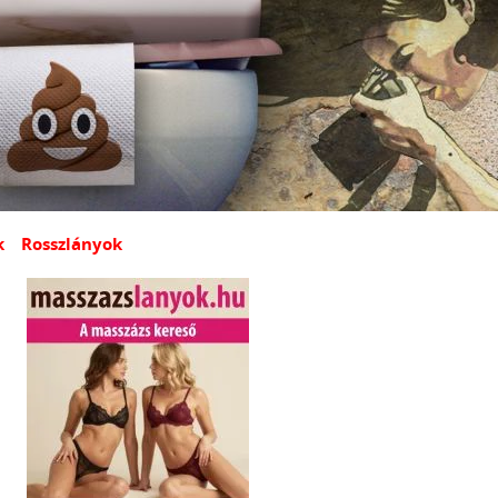
k
Rosszlányok