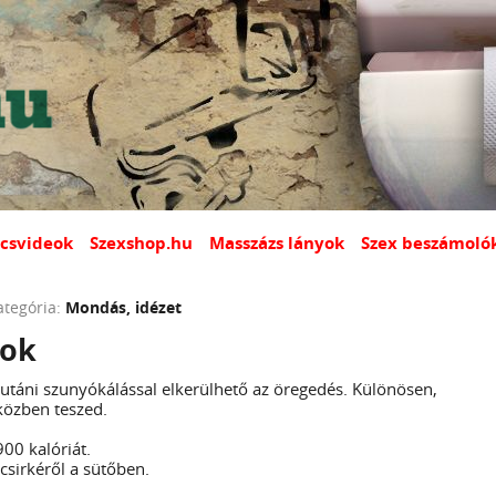
csvideok
Szexshop.hu
Masszázs lányok
Szex beszámoló
ategória:
Mondás, idézet
gok
lutáni szunyókálással elkerülhető az öregedés. Különösen,
közben teszed.
00 kalóriát.
 csirkéről a sütőben.