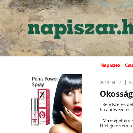
Napiszex
Csu
2013.04.27.
K
Okossá
- Rendszeres dé
ha autóvezetés 
- Ma elégettem 9
Elfelejtkeztem a