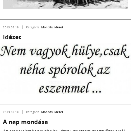
Mondás, idézet
2013.02.19.
Kategória:
Idézet
Mondás, idézet
2013.02.19.
Kategória:
A nap mondása
Az embereket könnyebb hülyíteni, mintsem meggyőzni arról