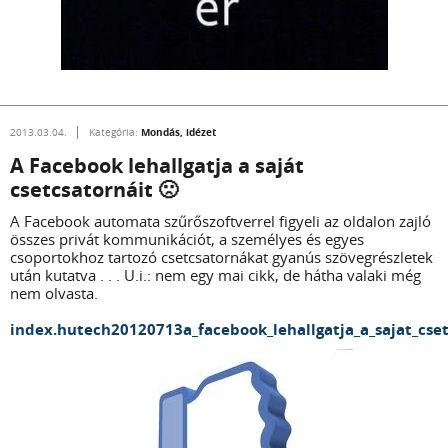
Mondás, idézet
2013.03.04.
Kategória:
A Facebook lehallgatja a saját
csetcsatornáit 🙁
A Facebook automata szűrőszoftverrel figyeli az oldalon zajló
összes privát kommunikációt, a személyes és egyes
csoportokhoz tartozó csetcsatornákat gyanús szövegrészletek
után kutatva . . . U.i.: nem egy mai cikk, de hátha valaki még
nem olvasta.
index.hutech20120713a_facebook_lehallgatja_a_sajat_cset