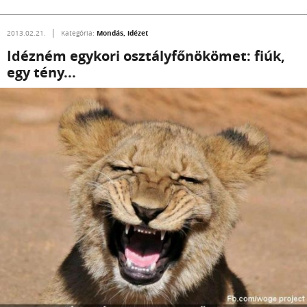
Mondás, idézet
2013.02.21.
Kategória:
Idézném egykori osztályfőnökömet: fiúk,
egy tény...