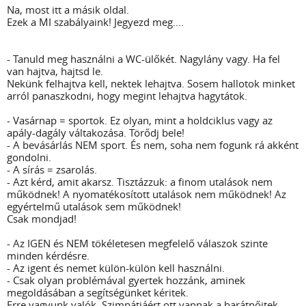
Na, most itt a másik oldal.
Ezek a MI szabályaink! Jegyezd meg....
- Tanuld meg használni a WC-ülőkét. Nagylány vagy. Ha fel
van hajtva, hajtsd le.
Nekünk felhajtva kell, nektek lehajtva. Sosem hallotok minket
arról panaszkodni, hogy megint lehajtva hagytátok.
- Vasárnap = sportok. Ez olyan, mint a holdciklus vagy az
apály-dagály váltakozása. Törődj bele!
- A bevásárlás NEM sport. És nem, soha nem fogunk rá akként
gondolni.
- A sírás = zsarolás.
- Azt kérd, amit akarsz. Tisztázzuk: a finom utalások nem
működnek! A nyomatékosított utalások nem működnek! Az
egyértelmű utalások sem működnek!
Csak mondjad!
- Az IGEN és NEM tökéletesen megfelelő válaszok szinte
minden kérdésre.
- Az igent és nemet külön-külön kell használni.
- Csak olyan problémával gyertek hozzánk, aminek
megoldásában a segítségünket kéritek.
Erre vagyunk valók. Szimpátiáért ott vannak a barátnőitek.