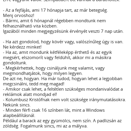
- Az a fejfájás, ami 17 hónapja tart, az már betegség.
Menj orvoshoz!
- Bármi, amit 6 hónapnál régebben mondtunk nem
felhasználható vita közben.
Igazából minden megjegyzésünk érvényét veszti 7 nap után.
- Ha azt gondolod, hogy kövér vagy, valószínűleg úgy is van.
Ne kérdezz minket!
- Ha az, amit mondunk kétféleképp érthető és az egyik
megsért, elszomorít vagy feldühít, akkor mi a másikra
gondoltunk.
- Megkérhettek, hogy csináljunk meg valamit, vagy
megmondhatjátok, hogy milyen legyen.
De azt ne, hogyan. Ha már tudod, hogyan lehet a legjobban
megcsinálni, tedd meg magad!
- Amikor csak lehet, a feltétlen szükséges mondanivalódat a
reklámok alatt mondjad el!
- Kolumbusz Kristófnak nem volt szüksége iránymutatásokra.
Nekünk sincs.
- Minden férfi csak 16 színben lát, mint a Windows
alapbeállításnál.
Például a barack az egy gyümölcs, nem szín. A padlizsán az
zöldség. Fogalmunk sincs, mi az a mályva.