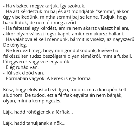
- Ha viszket, megvakarjuk. Így szoktuk.
- Ha azt kérdezzük mi baj és azt mondjátok "semmi", akkor
úgy viselkedünk, mintha semmi baj se lenne. Tudjuk, hogy
hazudtatok, de nem éri meg a zűrt.
- Ha felteszel egy kérdést, amire nem akarsz választ hallani,
akkor olyan választ fogsz kapni, amit nem akarsz hallani.
- Ha valahova el kell mennünk, bármit is viselsz, az nagyszerű.
De tényleg.
- Ne kérdezd meg, hogy min gondolkodunk, kivéve ha
felkészülten tudsz beszélgetni olyan témákról, mint a futball,
lőfegyverek vagy versenyautók.
- Elég ruhád van.
- Túl sok cipőd van.
- Formában vagyok. A kerek is egy forma.
Kösz, hogy elolvastad ezt. Igen, tudom, ma a kanapén kell
aludnom. De tudod, ezt a férfiak egyáltalán nem bánják,
olyan, mint a kempingezés.
Lájk, hadd röhögjenek a férfiak...
Lájk, hadd tanuljanak a nők...