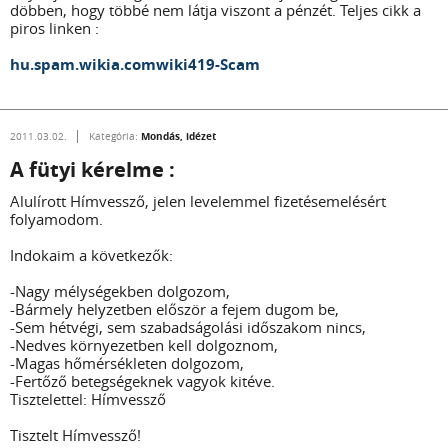
döbben, hogy többé nem látja viszont a pénzét. Teljes cikk a
piros linken :
hu.spam.wikia.comwiki419-Scam
Mondás, idézet
2011.03.02.
Kategória:
A fütyi kérelme :
Alulírott Hímvessző, jelen levelemmel fizetésemelésért
folyamodom.
Indokaim a következők:
-Nagy mélységekben dolgozom,
-Bármely helyzetben először a fejem dugom be,
-Sem hétvégi, sem szabadságolási időszakom nincs,
-Nedves környezetben kell dolgoznom,
-Magas hőmérsékleten dolgozom,
-Fertőző betegségeknek vagyok kitéve.
Tisztelettel: Hímvessző
Tisztelt Hímvessző!