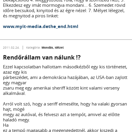
Elkezdesz egy imát mormogva mondani... 6. Szemedet rövid
időre becsukod, kinyitod és az égre nézel: 7. Mélyet lélegzel,
és megnyitod a piros linket:
www.myit-media.dethe_end.html
Mondás, idézet
2011.02.24.
Kategória:
Rendőrállam van nálunk !?
Ezzel kapcsolatban hallottam másodkézből egy kis történetet,
azaz egy kis
párbeszédet, ami a demokrácia hazájában, az USA-ban zajlott
egy magyar
zsaru meg egy amerikai sheriff között kint valami verseny
alkalmával.
Arról volt szó, hogy a seriff elmesélte, hogy ha valaki gyorsan
hajt, mögé
megy az autóval, és felveszi azt a tempót, amivel az előtte
haladó megy.
Ha
ez a tempó magasabb a megengedettnél, akkor kiszedi a