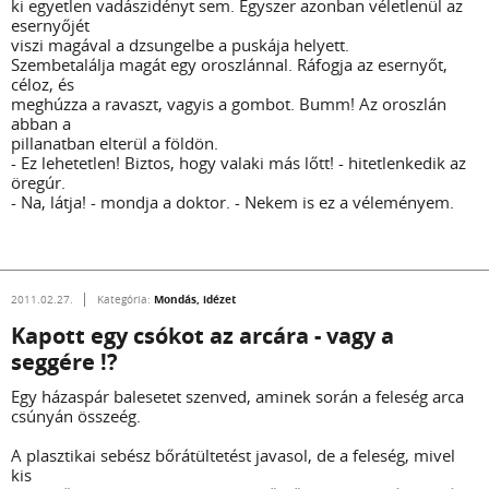
ki egyetlen vadászidényt sem. Egyszer azonban véletlenül az
esernyőjét
viszi magával a dzsungelbe a puskája helyett.
Szembetalálja magát egy oroszlánnal. Ráfogja az esernyőt,
céloz, és
meghúzza a ravaszt, vagyis a gombot. Bumm! Az oroszlán
abban a
pillanatban elterül a földön.
- Ez lehetetlen! Biztos, hogy valaki más lőtt! - hitetlenkedik az
öregúr.
- Na, látja! - mondja a doktor. - Nekem is ez a véleményem.
Mondás, idézet
2011.02.27.
Kategória:
Kapott egy csókot az arcára - vagy a
seggére !?
Egy házaspár balesetet szenved, aminek során a feleség arca
csúnyán összeég.
A plasztikai sebész bőrátültetést javasol, de a feleség, mivel
kis