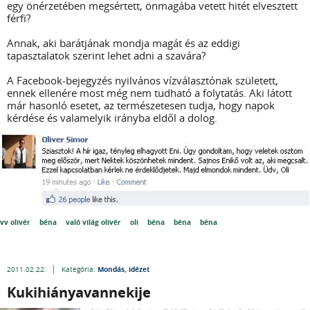
egy önérzetében megsértett, önmagába vetett hitét elvesztett
férfi?
Annak, aki barátjának mondja magát és az eddigi
tapasztalatok szerint lehet adni a szavára?
A Facebook-bejegyzés nyilvános vízválasztónak született,
ennek ellenére most még nem tudható a folytatás. Aki látott
már hasonló esetet, az természetesen tudja, hogy napok
kérdése és valamelyik irányba eldől a dolog.
vv olivér
béna
való világ olivér
oli
béna
béna
béna
Mondás, idézet
2011.02.22.
Kategória:
Kukihiányavannekije