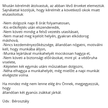
Miután kérelmét átolvastuk, az abban lévő érveket elemeztük.
Sajnálattal közöljük, hogy kérelmét a következő okok miatt
elutasítottuk:
-Nem dolgozik napi 8 órát folyamatosan,
-Kis erőkifejtés után elszenderedik,
-Nem követi mindig a felső vezetés utasításait,
-Nem marad meg kijelölt helyén, gyakran elkódorog
máshová,
-Nincs kezdeményezőkészsége, állandóan nógatni, motiválni
kell, hogy munkába álljon,
-Munka lejártával munkahelyét mocskosan hagyja el,
-Nem követi a biztonsági előírásokat, mint pl. a védőruha
viselete,
-Képtelen két egymás utáni műszakban dolgozni,
-Néha elhagyja a munkahelyét, még mielőtt a napi munkát
elvégezte volna.
Ha mindez még nem lenne elég érv Önnek, megjegyezzük,
hogy
állandóan két gyanús zsákkal járkál.
Üdv.: Bérosztály