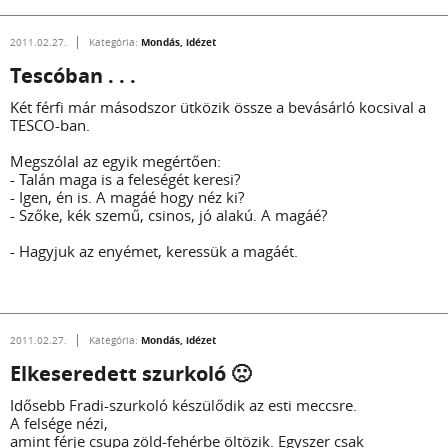
Mondás, idézet
2011.02.27.
Kategória:
Tescóban . . .
Két férfi már másodszor ütközik össze a bevásárló kocsival a
TESCO-ban.
Megszólal az egyik megértően:
- Talán maga is a feleségét keresi?
- Igen, én is. A magáé hogy néz ki?
- Szőke, kék szemű, csinos, jó alakú. A magáé?
- Hagyjuk az enyémet, keressük a magáét.
Mondás, idézet
2011.02.27.
Kategória:
Elkeseredett szurkoló 🙁
Idősebb Fradi-szurkoló készülődik az esti meccsre.
A felsége nézi,
amint férje csupa zöld-fehérbe öltözik. Egyszer csak