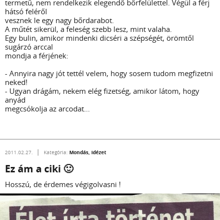
termetű, nem rendelkezik elegendő bőrfelülettel. Végül a férj
hátsó feléről
vesznek le egy nagy bőrdarabot.
A műtét sikerül, a feleség szebb lesz, mint valaha.
Egy bulin, amikor mindenki dicséri a szépségét, örömtől
sugárzó arccal
mondja a férjének:
- Annyira nagy jót tettél velem, hogy sosem tudom megfizetni
neked!
- Ugyan drágám, nekem elég fizetség, amikor látom, hogy
anyád
megcsókolja az arcodat...
Mondás, idézet
2011.02.27.
Kategória:
Ez ám a ciki 🙂
Hosszú, de érdemes végigolvasni !