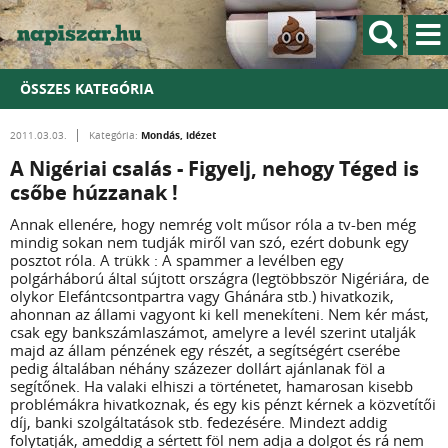
ÖSSZES KATEGÓRIA
Mondás, idézet
2011.03.03.
Kategória:
A Nigériai csalás - Figyelj, nehogy Téged is
csőbe húzzanak !
Annak ellenére, hogy nemrég volt műsor róla a tv-ben még
mindig sokan nem tudják miről van szó, ezért dobunk egy
posztot róla. A trükk : A spammer a levélben egy
polgárháború által sújtott országra (legtöbbször Nigériára, de
olykor Elefántcsontpartra vagy Ghánára stb.) hivatkozik,
ahonnan az állami vagyont ki kell menekíteni. Nem kér mást,
csak egy bankszámlaszámot, amelyre a levél szerint utalják
majd az állam pénzének egy részét, a segítségért cserébe
pedig általában néhány százezer dollárt ajánlanak föl a
segítőnek. Ha valaki elhiszi a történetet, hamarosan kisebb
problémákra hivatkoznak, és egy kis pénzt kérnek a közvetítői
díj, banki szolgáltatások stb. fedezésére. Mindezt addig
folytatják, ameddig a sértett föl nem adja a dolgot és rá nem