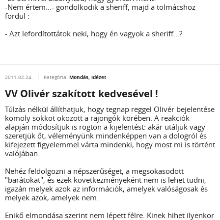
-Nem értem...- gondolkodik a sheriff, majd a tolmácshoz
fordul :
- Azt lefordítottátok neki, hogy én vagyok a sheriff...?
Mondás, idézet
2011.02.24.
Kategória:
VV Olivér szakított kedvesével !
Túlzás nélkül állíthatjuk, hogy tegnap reggel Olivér bejelentése
komoly sokkot okozott a rajongók körében. A reakciók
alapján módosítjuk is rögtön a kijelentést: akár utáljuk vagy
szeretjük őt, véleményünk mindenképpen van a dologról és
kifejezett figyelemmel várta mindenki, hogy most mi is történt
valójában.
Nehéz feldolgozni a népszerűséget, a megsokasodott
"barátokat", és ezek következményeként nem is lehet tudni,
igazán melyek azok az információk, amelyek valóságosak és
melyek azok, amelyek nem.
Enikő elmondása szerint nem lépett félre. Kinek hihet ilyenkor