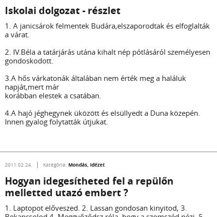
Iskolai dolgozat - részlet
1. A janicsárok felmentek Budára,elszaporodtak és elfoglalták
a várat.
2. IV.Béla a tatárjárás utána kihalt nép pótlásáról személyesen
gondoskodott.
3.A hős várkatonák általában nem érték meg a haláluk
napját,mert már
korábban elestek a csatában.
4.A hajó jéghegynek üközött és elsüllyedt a Duna közepén.
Innen gyalog folytatták útjukat.
Mondás, idézet
2011.02.24.
Kategória:
Hogyan idegesítheted fel a repülőn
melletted utazó embert ?
1. Laptopot előveszed. 2. Lassan gondosan kinyitod, 3.
Bekapcsolod 4. Meggyőződsz róla, hogy a szomszéd nézi, 5.