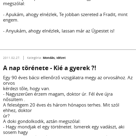
megszólal:
- Apukám, ahogy elnézlek, Te jobban szereted a Fradit, mint
engem.
- Anyukám, ahogy elnézlek, lassan már az Újpestet is!
Mondás, idézet
2011.02.27.
Kategória:
A nap törénete - Kié a gyerek ?!
Egy 90 éves bácsi ellenőrző vizsgálatra megy az orvosához. Az
orvos
kérdezi tőle, hogy van.
- Nagyszerűen érzem magam, doktor úr. Fél éve újra
nősültem .
A feleségem 20 éves és három hónapos terhes. Mit szól
ehhez, doktor
úr?
A doki gondolkodik, aztán megszólal:
- Hagy mondjak el egy történetet. Ismerek egy vadászt, aki
sosem hagy