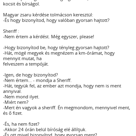
kocsit és bírságol.
Magyar zsaru kérdése tolmácson keresztül:
-És hogy bizonyítod, hogy valóban gyorsan hajtott?
Sheriff :
-Nem értem a kérdést. Még egyszer, please!
-Hogy bizonyítod be, hogy tényleg gyorsan hajtott?
-Hát, mögé megyek és megnézem a km-órámat, hogy
mennyit mutat, ha
felveszem a tempóját.
-Igen, de hogy bizonyítod?
-Nem értem... - mondja a Sheriff.
-Hát, tegyük fel, az ember azt mondja, hogy nem is ment
annyival.
-Nem mond ilyet.
-Miért nem?
-Mert én vagyok a sheriff. Én megmondom, mennyivel ment,
és ő fizet.
-És, ha nem fizet?
-Akkor 24 órán belül bíróság elé állítjuk.
-És ott mivel bizonyítod, hogy gyorsan ment?