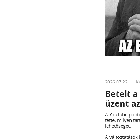
2026.07.22.
K
Betelt a
üzent a
A YouTube ponto
tette, milyen ta
lehetőségét.
A változtatások