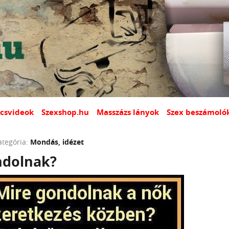
csvideok
Szexshop.hu
Masszázs lányok
Szex beszámoló
ategória:
Mondás, idézet
ndolnak?