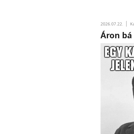
2026.07.22.
K
Áron bá