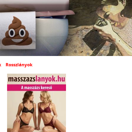
k
Rosszlányok