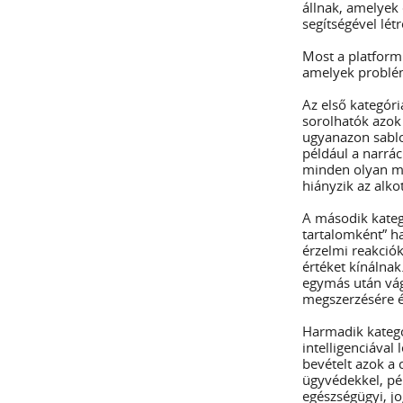
állnak, amelyek
segítségével lét
Most a platform
amelyek problém
Az első kategóri
sorolhatók azok
ugyanazon sablo
például a narráci
minden olyan me
hiányzik az alk
A második kateg
tartalomként” h
érzelmi reakció
értéket kínálnak
egymás után vágo
megszerzésére é
Harmadik kateg
intelligenciáva
bevételt azok a
ügyvédekkel, pé
egészségügyi, jo