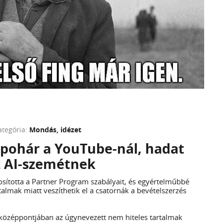
ategória:
Mondás, idézet
 pohár a YouTube-nál, hadat
z AI-szemétnek
sította a Partner Program szabályait, és egyértelműbbé
rtalmak miatt veszíthetik el a csatornák a bevételszerzés
 középpontjában az úgynevezett nem hiteles tartalmak