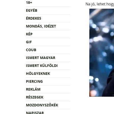
18+
Na jó, lehet hogy
EGYÉB
ÉRDEKES
MONDÁS, IDÉZET
KÉP
GIF
COUB
ISMERT MAGYAR
ISMERT KÜLFÖLDI
HÖLGYEKNEK
PIERCING
REKLÁM
RÉSZEGEK
MOZDONYSZŐKÉK
NAPISZAR