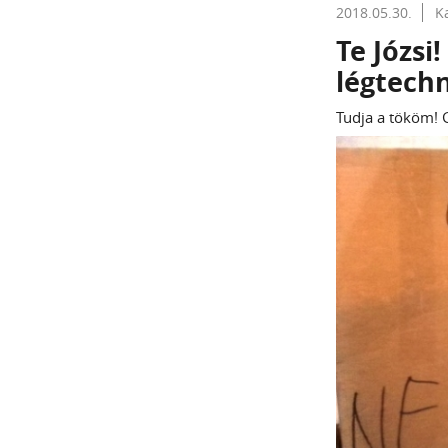
2018.05.30.
K
Te Józsi
légtech
Tudja a tököm! G