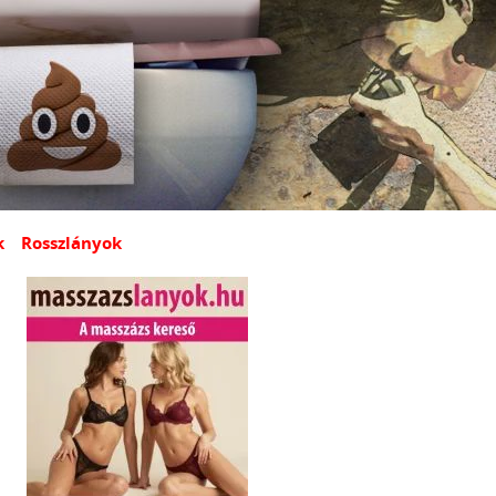
k
Rosszlányok