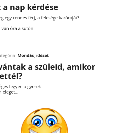
 a nap kérdése
eg egy rendes férj, a felesége karóráját?
 van óra a sütőn.
ategória:
Mondás, idézet
ívántak a szüleid, amikor
ettél?
éges legyen a gyerek...
 eleget...