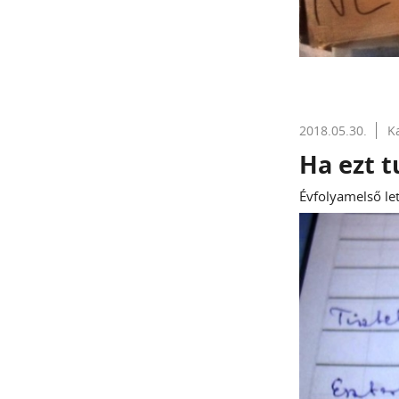
2018.05.30.
K
Ha ezt 
Évfolyamelső le