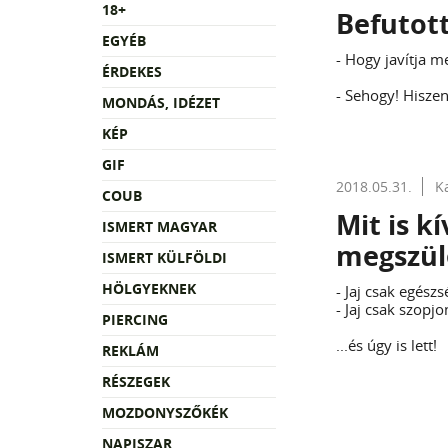
18+
Befutott
EGYÉB
- Hogy javítja m
ÉRDEKES
- Sehogy! Hiszen
MONDÁS, IDÉZET
KÉP
GIF
2018.05.31.
K
COUB
Mit is k
ISMERT MAGYAR
megszül
ISMERT KÜLFÖLDI
HÖLGYEKNEK
- Jaj csak egészs
- Jaj csak szopjon
PIERCING
...és úgy is lett!
REKLÁM
RÉSZEGEK
MOZDONYSZŐKÉK
NAPISZAR