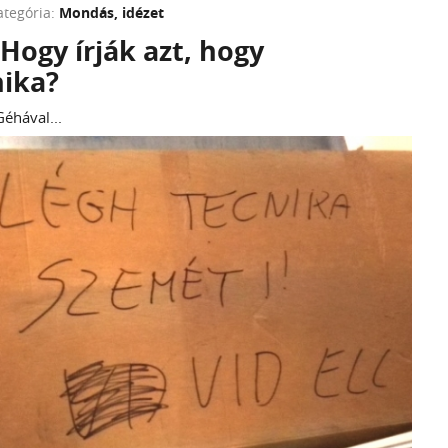
ategória:
Mondás, idézet
! Hogy írják azt, hogy
nika?
éhával...