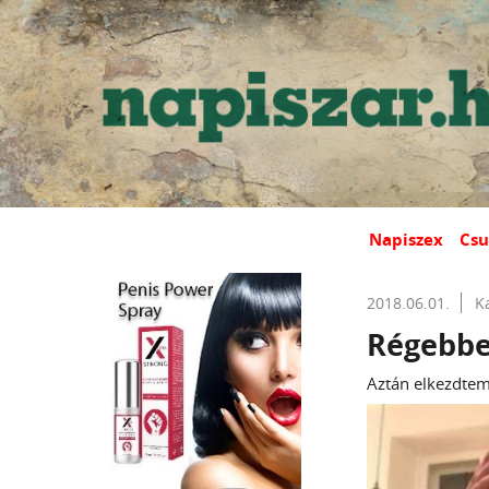
Napiszex
Csu
2018.06.01.
K
Régebben
Aztán elkezdtem 