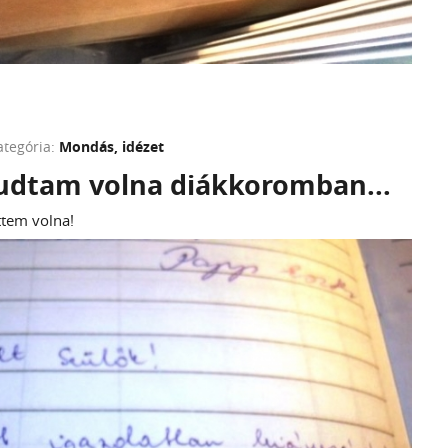
ategória:
Mondás, idézet
tudtam volna diákkoromban...
ttem volna!