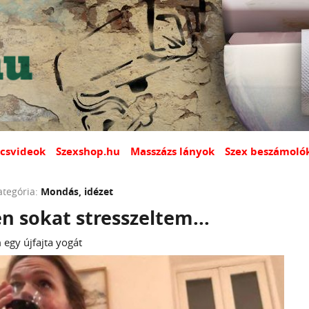
csvideok
Szexshop.hu
Masszázs lányok
Szex beszámoló
ategória:
Mondás, idézet
 sokat stresszeltem...
egy újfajta yogát