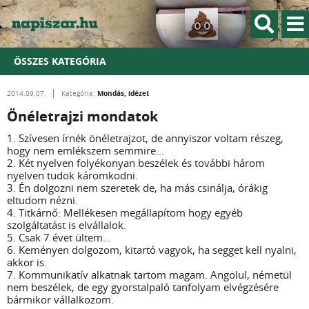
ÖSSZES KATEGÓRIA
Mondás, idézet
2014.09.07.
Kategória:
Önéletrajzi mondatok
1. Szívesen írnék önéletrajzot, de annyiszor voltam részeg,
hogy nem emlékszem semmire...
2. Két nyelven folyékonyan beszélek és további három
nyelven tudok káromkodni.
3. Én dolgozni nem szeretek de, ha más csinálja, órákig
eltudom nézni.
4. Titkárnő: Mellékesen megállapítom hogy egyéb
szolgáltatást is elvállalok.
5. Csak 7 évet ültem...
6. Keményen dolgozom, kitartó vagyok, ha segget kell nyalni,
akkor is.
7. Kommunikatív alkatnak tartom magam. Angolul, németül
nem beszélek, de egy gyorstalpaló tanfolyam elvégzésére
bármikor vállalkozom.