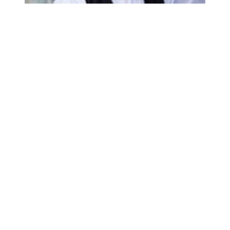
Mondás, idézet
2014.09.04.
Kategória:
Apa megoldja
- Ha egyszer lányom születik, fiú nevet fogok adni neki...
Senki sem akar szexelni egy Béla nevű lánnyal!