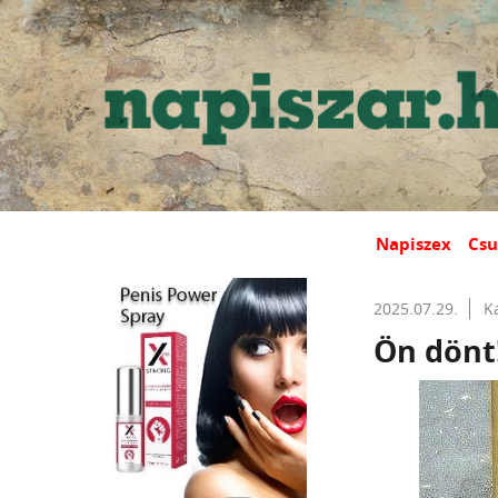
Napiszex
Csu
2025.07.29.
K
Ön dönt