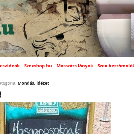
csvideok
Szexshop.hu
Masszázs lányok
Szex beszámoló
ategória:
Mondás, idézet
!