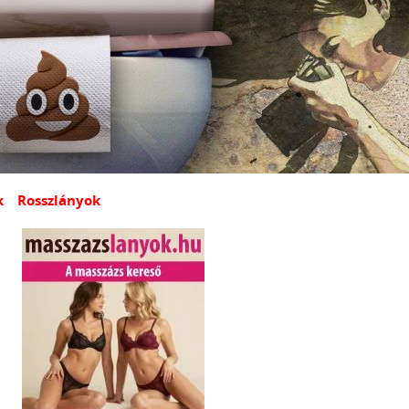
k
Rosszlányok