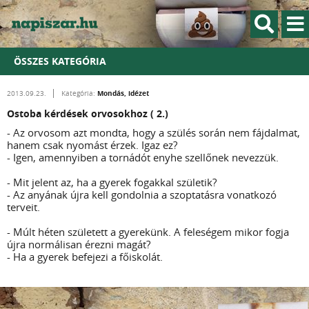
ÖSSZES KATEGÓRIA
Mondás, idézet
2013.09.23.
Kategória:
Ostoba kérdések orvosokhoz ( 2.)
- Az orvosom azt mondta, hogy a szülés során nem fájdalmat,
hanem csak nyomást érzek. Igaz ez?
- Igen, amennyiben a tornádót enyhe szellőnek nevezzük.
- Mit jelent az, ha a gyerek fogakkal születik?
- Az anyának újra kell gondolnia a szoptatásra vonatkozó
terveit.
- Múlt héten született a gyerekünk. A feleségem mikor fogja
újra normálisan érezni magát?
- Ha a gyerek befejezi a főiskolát.