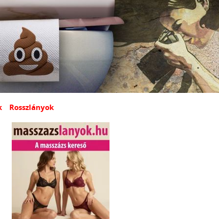
k
Rosszlányok