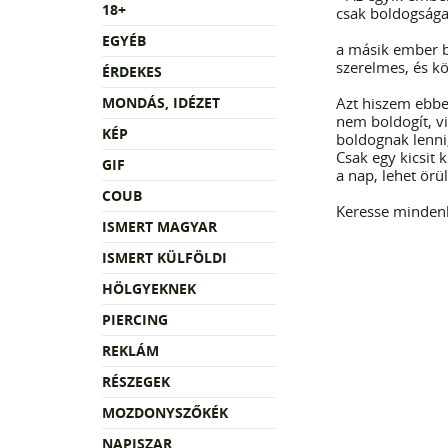
18+
csak boldogsága
EGYÉB
a másik ember b
szerelmes, és kö
ÉRDEKES
MONDÁS, IDÉZET
Azt hiszem ebbe
nem boldogít, vi
KÉP
boldognak lenni,
Csak egy kicsit 
GIF
a nap, lehet örül
COUB
Keresse mindenki
ISMERT MAGYAR
ISMERT KÜLFÖLDI
HÖLGYEKNEK
PIERCING
REKLÁM
RÉSZEGEK
MOZDONYSZŐKÉK
NAPISZAR