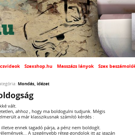
csvideok
Szexshop.hu
Masszázs lányok
Szex beszámoló
ategória:
Mondás, idézet
oldogság
ké vált.
etetlen, ahhoz , hogy ma boldogulni tudjunk. Mégis
elmerült a már klasszikusnak számító kérdés :
 illetve ennek tagadó párja, a pénz nem boldogít.
élemények... A szegényebb réteg-gondolok itt az igazán