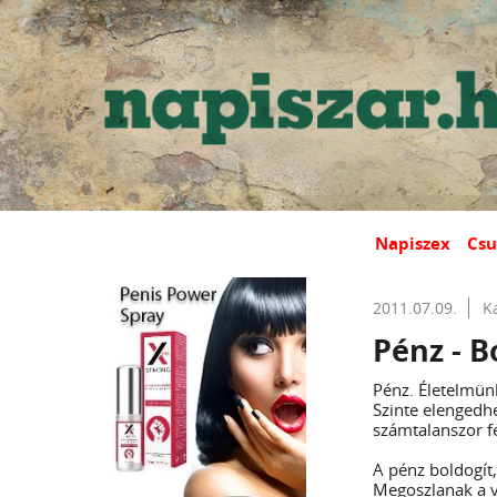
Napiszex
Csu
2011.07.09.
K
Pénz - B
Pénz. Életelmünk
Szinte elengedh
számtalanszor f
A pénz boldogít,
Megoszlanak a v