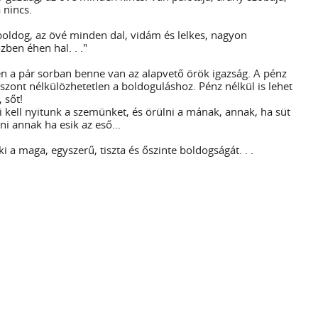
 nincs.
oldog, az övé minden dal, vidám és lelkes, nagyon
zben éhen hal. . ."
n a pár sorban benne van az alapvető örök igazság. A pénz
szont nélkülözhetetlen a boldoguláshoz. Pénz nélkül is lehet
 sőt!
ki kell nyitunk a szemünket, és örülni a mának, annak, ha süt
ni annak ha esik az eső...
 a maga, egyszerű, tiszta és őszinte boldogságát. . .