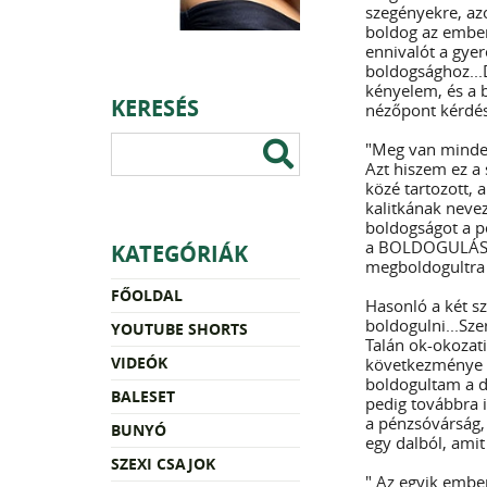
szegényekre, az
boldog az ember
ennivalót a gyer
boldogsághoz...
kényelem, és a 
KERESÉS
nézőpont kérdés
"Meg van minde
Azt hiszem ez a
közé tartozott, 
kalitkának neve
boldogságot a p
a BOLDOGULÁS. 
KATEGÓRIÁK
megboldogultra 
FŐOLDAL
Hasonló a két sz
boldogulni...Sz
YOUTUBE SHORTS
Talán ok-okozati
VIDEÓK
következménye l
boldogultam a do
BALESET
pedig továbbra i
a pénzsóvárság,
BUNYÓ
egy dalból, amit
SZEXI CSAJOK
" Az egyik ember