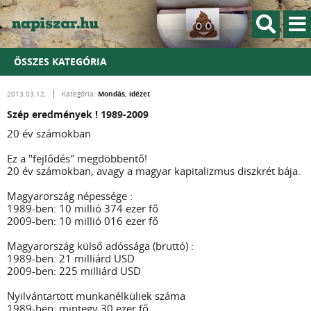
ÖSSZES KATEGÓRIA
Mondás, idézet
2013.03.12.
Kategória:
Szép eredmények ! 1989-2009
20 év számokban
Ez a "fejlődés" megdöbbentő!
20 év számokban, avagy a magyar kapitalizmus diszkrét bája.
Magyarország népessége :
1989-ben: 10 millió 374 ezer fő
2009-ben: 10 millió 016 ezer fő
Magyarország külső adóssága (bruttó) :
1989-ben: 21 milliárd USD
2009-ben: 225 milliárd USD
Nyilvántartott munkanélküliek száma
1989-ben: mintegy 30 ezer fő