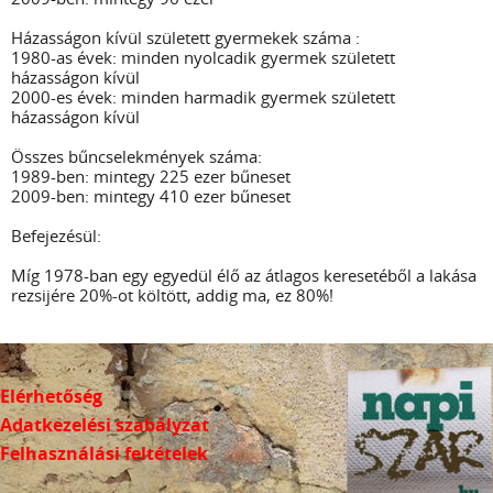
Házasságon kívül született gyermekek száma :
1980-as évek: minden nyolcadik gyermek született
házasságon kívül
2000-es évek: minden harmadik gyermek született
házasságon kívül
Összes bűncselekmények száma:
1989-ben: mintegy 225 ezer bűneset
2009-ben: mintegy 410 ezer bűneset
Befejezésül:
Míg 1978-ban egy egyedül élő az átlagos keresetéből a lakása
rezsijére 20%-ot költött, addig ma, ez 80%!
Elérhetőség
Adatkezelési szabályzat
Felhasználási feltételek