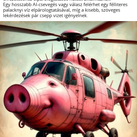
Egy hosszabb AI-csevegés vagy válasz felérhet egy félliteres
palacknyi víz elpárologtatásával, míg a kisebb, szöveges
lekérdezések pár csepp vizet igényelnek.