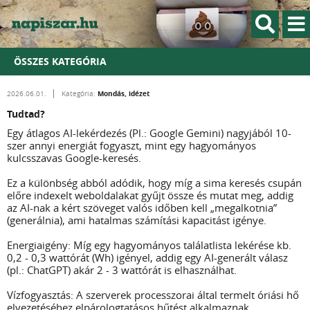
ÖSSZES KATEGÓRIA
Mondás, idézet
2026.06.01.
Kategória:
Tudtad?
Egy átlagos AI-lekérdezés (Pl.: Google Gemini) nagyjából 10-
szer annyi energiát fogyaszt, mint egy hagyományos
kulcsszavas Google-keresés.
Ez a különbség abból adódik, hogy míg a sima keresés csupán
előre indexelt weboldalakat gyűjt össze és mutat meg, addig
az AI-nak a kért szöveget valós időben kell „megalkotnia”
(generálnia), ami hatalmas számítási kapacitást igénye.
Energiaigény: Míg egy hagyományos találatlista lekérése kb.
0,2 - 0,3 wattórát (Wh) igényel, addig egy AI-generált válasz
(pl.: ChatGPT) akár 2 - 3 wattórát is elhasználhat.
Vízfogyasztás: A szerverek processzorai által termelt óriási hő
elvezetéséhez elpárologtatásos hűtést alkalmaznak.