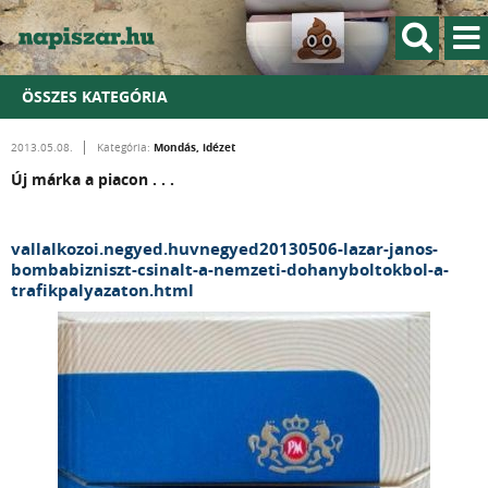
ÖSSZES KATEGÓRIA
Mondás, idézet
2013.05.08.
Kategória:
Új márka a piacon . . .
vallalkozoi.negyed.huvnegyed20130506-lazar-janos-
bombabizniszt-csinalt-a-nemzeti-dohanyboltokbol-a-
trafikpalyazaton.html