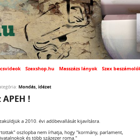
csvideok
Szexshop.hu
Masszázs lányok
Szex beszámoló
ategória:
Mondás, idézet
 APEH !
zaküldjük a 2010. évi adóbevallását kijavításra.
artottak" oszlopba nem írhatja, hogy "kormány, parlament,
hivatalnokok és több százezer roma."