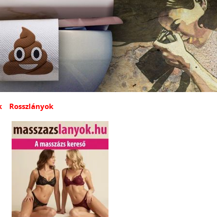
k
Rosszlányok