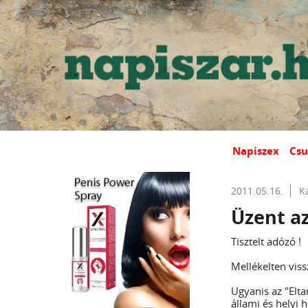
Napiszex
Csu
2011.05.16.
K
Üzent az
Tisztelt adózó !
Mellékelten viss
Ugyanis az "Elt
állami és helyi 