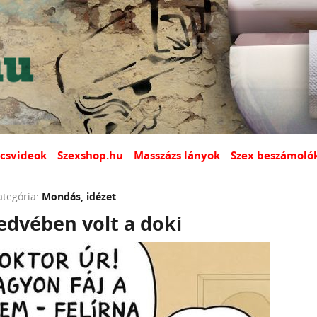
csvideok
Szexshop.hu
Masszázs lányok
Szex beszámoló
ategória:
Mondás, idézet
edvében volt a doki