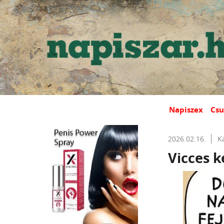
Napiszex
Csu
2026.02.16.
K
Vicces k