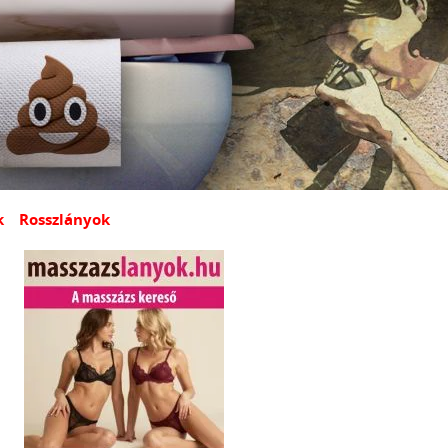
k
Rosszlányok