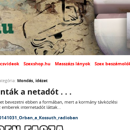
csvideok
Szexshop.hu
Masszázs lányok
Szex beszámoló
ategória:
Mondás, idézet
nták a netadót . . .
et bevezetni ebben a formában, mert a kormány távközlési
z emberek internetadót láttak...
0141031_Orban_a_Kossuth_radioban