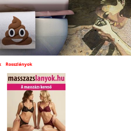
k
Rosszlányok