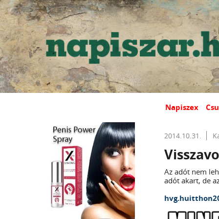
Napiszex
Csu
2014.10.31.
K
Visszavo
Az adót nem leh
adót akart, de a
hvg.huitthon2