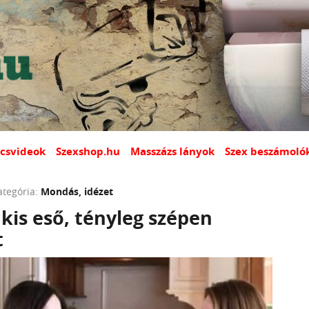
csvideok
Szexshop.hu
Masszázs lányok
Szex beszámoló
ategória:
Mondás, idézet
 kis eső, tényleg szépen
t