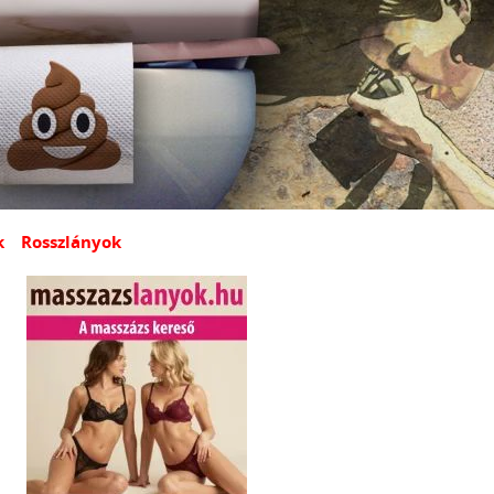
k
Rosszlányok