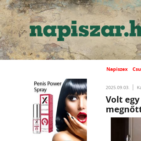
Napiszex
Csu
2025.09.03.
K
Volt egy
megnőt