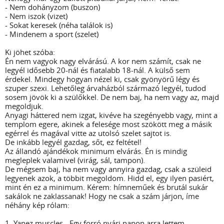
- Nem dohányzom (buszon)
- Nem iszok (vizet)
- Sokat keresek (néha találok is)
- Mindenem a sport (szelet)
Ki jöhet szóba:
Én nem vagyok nagy elvárású. A kor nem számít, csak ne
legyél idősebb 20-nál és fiatalabb 18-nál. A külső sem
érdekel. Mindegy hogyan nézel ki, csak gyönyörű légy és
szuper szexi. Lehetőleg árvaházból származó legyél, tudod
sosem jövök ki a szülőkkel. De nem baj, ha nem vagy az, majd
megoldjuk.
Anyagi háttered nem izgat, kivéve ha szegényebb vagy, mint a
templom egere, akinek a felesége most szökött meg a másik
egérrel és magával vitte az utolsó szelet sajtot is.
De inkább legyél gazdag, sőt, ez feltétel!
Az állandó ajándékok minimum elvárás. Én is mindig
megleplek valamivel (virág, sál, tampon).
De mégsem baj, ha nem vagy annyira gazdag, csak a szüleid
legyenek azok, a többit megoldom. Hidd el, egy ilyen pasiért,
mint én ez a minimum. Kérem: hímneműek és brutál sukár
sakálok ne zaklassanak! Hogy ne csak a szám járjon, íme
néhány kép rólam:
1. Yanez muscles - Egy forró nyári napon arra lettem