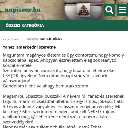
ÖSSZES KATEGÓRIA
Mondás, idézet
2013.11.22.
Kategória:
Yanez ismerkedni szeretne
Meguntam magányos életem és úgy döntöttem, hogy komoly
kapcsolatba lépek. Ahogyan észrevettem elég sok leányzó
kószál errefelé.
Szerintem annyian vannak itt, hogy lapátolni lehetne őket.
CSAJOK figyelem! Nem mindennapi srác vár szívének
választottjára!
Gondolom illene valahogy bemutatkoznom.
Magamról: Sziasztok bukszák! A nevem M. Yanez és szeretnék
tágulni, mármint családfát ültetni. Én egy izmos, jóképű, fiatal
30 éves adonisz vagyok és...és asszem ennyi bőven elég. Mi
kell még? Mert szerintem minden, ami kell NEKED, rajtam
található meg 🙂 Lehet kéne némi szót ejtenem a káros
szenvedélyekről.
Nehogy már egy züllött pitbullal járjál, nem? Tehát: