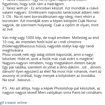
figyelmes, hogy szűk rám a nadrágom.
2. Yanez with pr - Ez amcsiban készült. Azt mondták a csávó
valami nagyarc. Emlékszem napozási tanácsokat adtam neki.
3. CN - Na itt nem borotválkoztam egy ideig, mert eltört a
borotvám. Azt mondják ezen a képen kiköpött Csák Norisz
vagyok, de szerintem hülyeség. Csak a cipőm itt olyan, mint
az övé.
Van még vagy 1000 kép, de majd emilben. Mellesleg az első
10 csaj, aki meztelen fotót küld az i-mél címemre
(hűdenagy@basszus.húúú), nagyobb esélyt kap egy randi
meghívására.
Plusz viszek neki egy adag töltött káposztát, amit a nagyi
készített. Hidd el, azok a fotók már csak ezért is megérik!
Nagyon-nagyon remélem, hogy megtalálom életem bárját.
Egy pár találka, szerelem és jöhet a dinó-dákóm...izé... dinom-
dánom! Ilyen egyszerű az élet! Na most már rohanok, mert az
asszony itt ordibál, hogy menjek a kölykökért az óvodába.
Na szia!...basszus....
P.S.: Aki azt állítja, hogy a képek Phototshop-pal készültek, az
nagyon nagyot téved! Mert valójában sima Paint-tel csináltam.
gif creator online