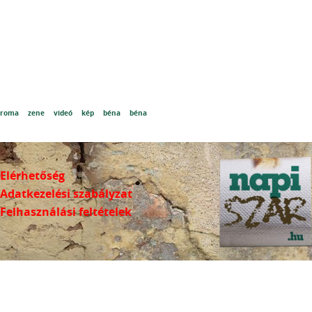
roma
zene
videó
kép
béna
béna
Elérhetőség
Adatkezelési szabályzat
Felhasználási feltételek