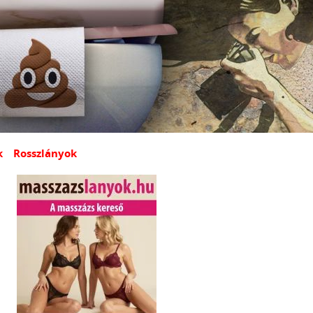
k
Rosszlányok