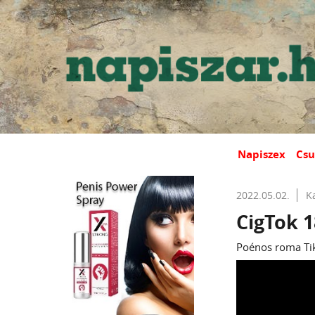
Napiszex
Csu
2022.05.02.
K
CigTok 1
Poénos roma Ti