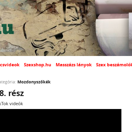
csvideok
Szexshop.hu
Masszázs lányok
Szex beszámoló
ategória:
Mozdonyszőkék
8. rész
kTok videók