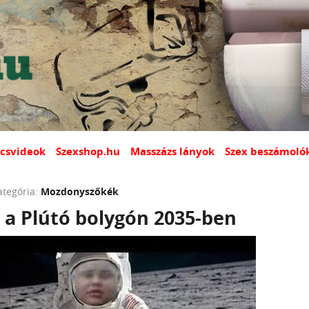
csvideok
Szexshop.hu
Masszázs lányok
Szex beszámoló
ategória:
Mozdonyszőkék
 a Plútó bolygón 2035-ben