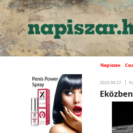
Napiszex
Csu
2023.04.27.
K
Eközben