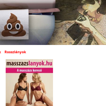
k
Rosszlányok