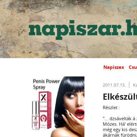
Napiszex
Csu
2011.07.15.
K
Elkészül
Részlet :
"... dzsávelták 
Mózes. Há' elért
még egy kis des
ákárnák fürödni