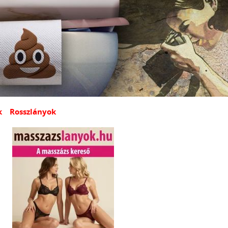
k
Rosszlányok