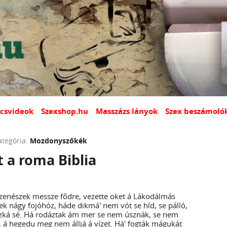
csvideok
Szexshop.hu
Masszázs lányok
Szex beszámoló
ategória:
Mozdonyszőkék
t a roma Biblia
á zenészek messze fődre, vezette oket á Lákodálmás
ek nágy fojóhóz, háde dikmá' nem vót se híd, se pálló,
zká sé. Há rodáztak ám mer se nem úsznák, se nem
, á hegedu meg nem álljá á vízet. Há' fogták mágukát