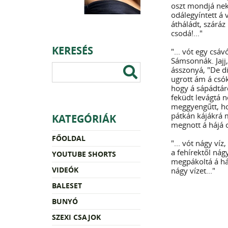
oszt mondjá nek
odálegyíntett á 
átháládt, száráz 
csodá!..."
KERESÉS
"... vót egy csá
Sámsonnák. Jajj,
ásszonyá, "De d
ugrott ám á csók
hogy á sápádtár
feküdt levágtá n
meggyengűtt, hog
pátkán kájákrá 
KATEGÓRIÁK
megnott á hájá os
FŐOLDAL
"... vót nágy ví
a fehírektől nág
YOUTUBE SHORTS
megpákoltá á háj
VIDEÓK
nágy vízet..."
BALESET
BUNYÓ
SZEXI CSAJOK