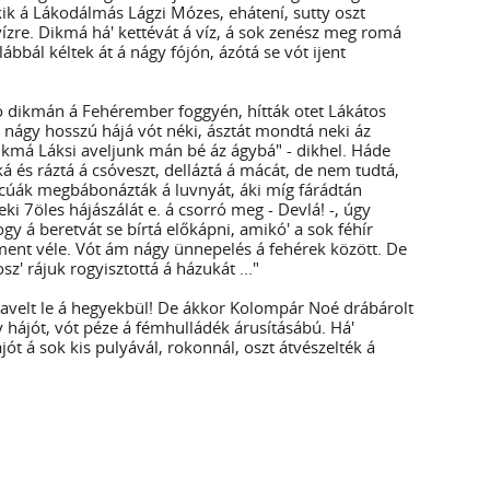
ik á Lákodálmás Lágzi Mózes, ehátení, sutty oszt
vízre. Dikmá há' kettévát á víz, á sok zenész meg romá
lábbál kéltek át á nágy fójón, ázótá se vót ijent
vó dikmán á Fehérember foggyén, hítták otet Lákátos
 nágy hosszú hájá vót néki, ásztát mondtá neki áz
ikmá Láksi aveljunk mán bé áz ágybá" - dikhel. Háde
á és ráztá á csóveszt, delláztá á mácát, de nem tudtá,
cúák megbábonázták á luvnyát, áki míg fárádtán
eki 7öles hájászálát e. á csorró meg - Devlá! -, úgy
y á beretvát se bírtá előkápni, amikó' a sok féhír
ment véle. Vót ám nágy ünnepelés á fehérek között. De
z' rájuk rogyisztottá á házukát ..."
z, avelt le á hegyekbül! De ákkor Kolompár Noé drábárolt
y hájót, vót péze á fémhulládék árusításábú. Há'
ót á sok kis pulyávál, rokonnál, oszt átvészelték á