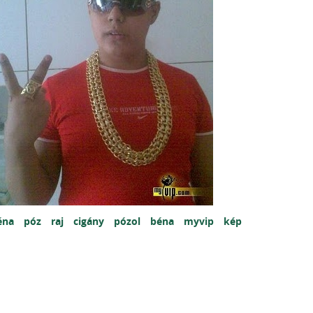
éna
póz
raj
cigány
pózol
béna
myvip
kép