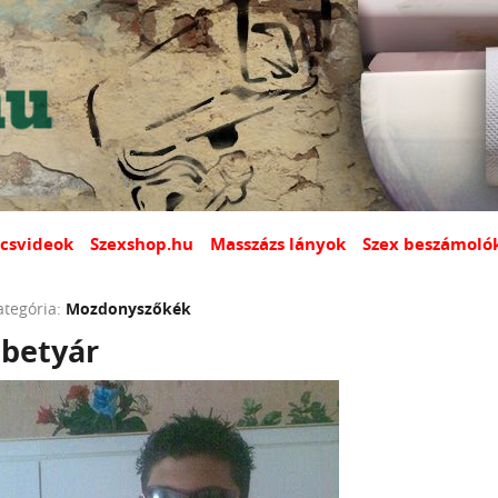
csvideok
Szexshop.hu
Masszázs lányok
Szex beszámoló
ategória:
Mozdonyszőkék
 betyár