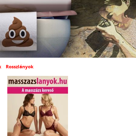
k
Rosszlányok