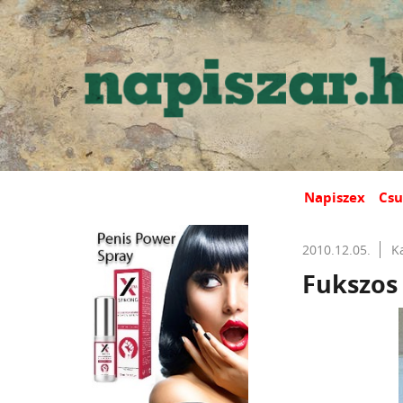
Napiszex
Csu
2010.12.05.
K
Fukszos