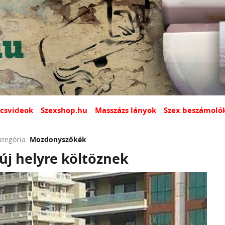
csvideok
Szexshop.hu
Masszázs lányok
Szex beszámoló
ategória:
Mozdonyszőkék
új helyre költöznek