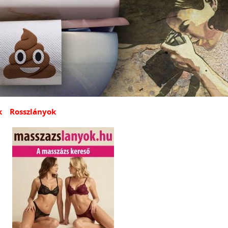
k
Rosszlányok