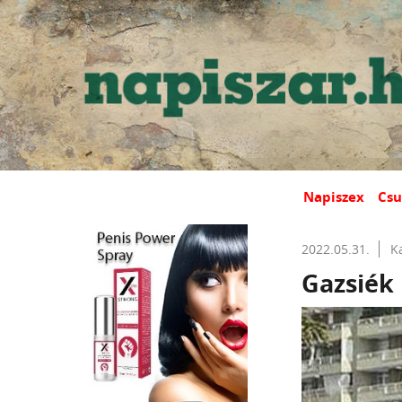
Napiszex
Csu
2022.05.31.
K
Gazsiék 