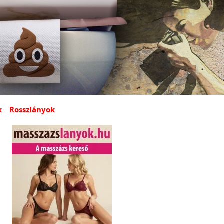
k
Rosszlányok