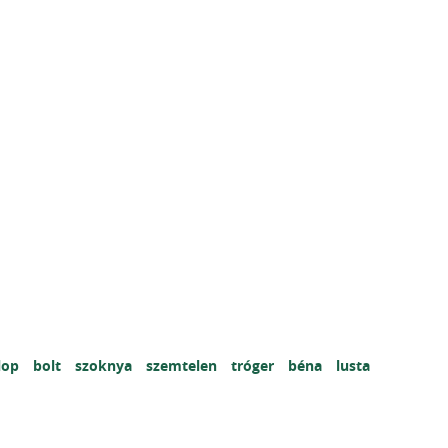
lop
bolt
szoknya
szemtelen
tróger
béna
lusta