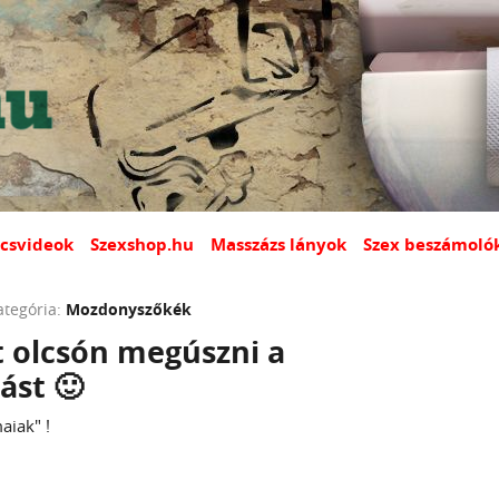
csvideok
Szexshop.hu
Masszázs lányok
Szex beszámoló
ategória:
Mozdonyszőkék
t olcsón megúszni a
ást 🙂
aiak" !