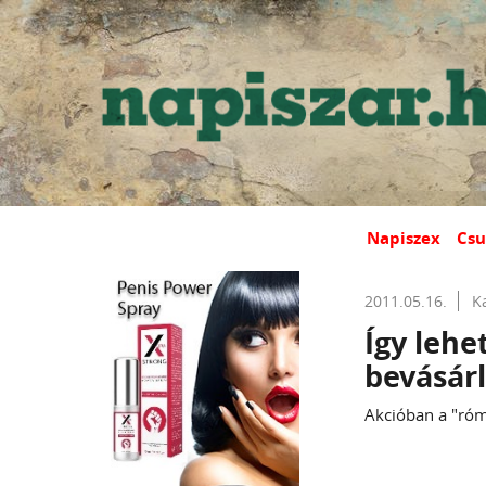
Napiszex
Csu
2011.05.16.
K
Így lehe
bevásárl
Akcióban a "róm