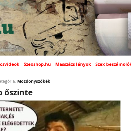
csvideok
Szexshop.hu
Masszázs lányok
Szex beszámoló
ategória:
Mozdonyszőkék
 őszinte