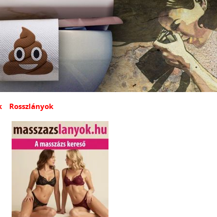
k
Rosszlányok