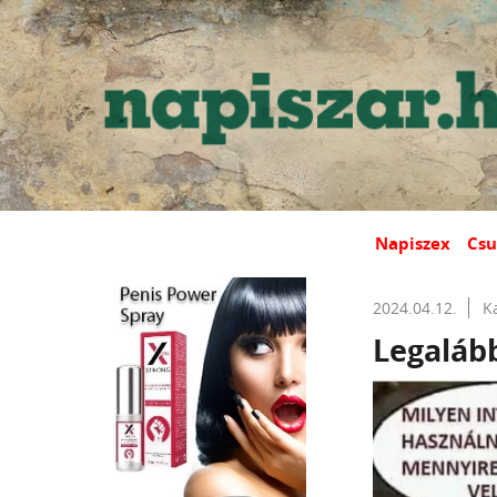
Napiszex
Csu
2024.04.12.
K
Legalább