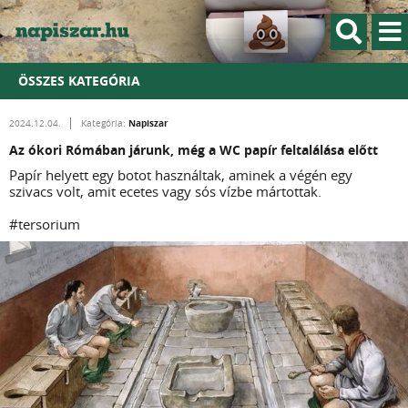
ÖSSZES KATEGÓRIA
Napiszar
2024.12.04.
Kategória:
Az ókori Rómában járunk, még a WC papír feltalálása előtt
Papír helyett egy botot használtak, aminek a végén egy
szivacs volt, amit ecetes vagy sós vízbe mártottak.
#tersorium