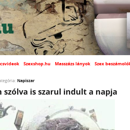
csvideok
Szexshop.hu
Masszázs lányok
Szex beszámoló
ategória:
Napiszar
szólva is szarul indult a napja