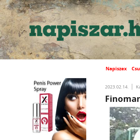
Napiszex
Csu
2023.02.14.
K
Finoman 