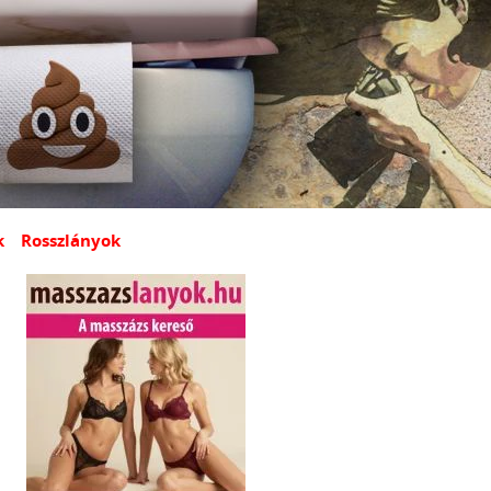
k
Rosszlányok