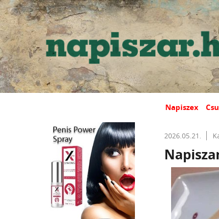
Napiszex
Csu
2026.05.21.
K
Napiszar