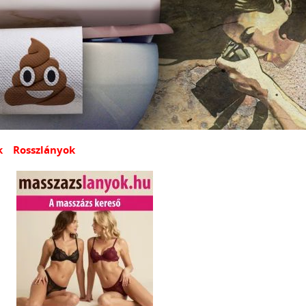
k
Rosszlányok