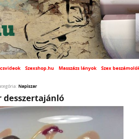
csvideok
Szexshop.hu
Masszázs lányok
Szex beszámoló
ategória:
Napiszar
 desszertajánló