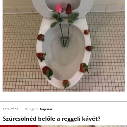
Napiszar
2026.07.04.
Kategória:
Szürcsölnéd belőle a reggeli kávét?