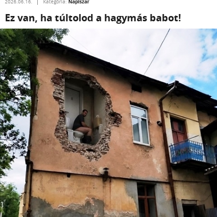
Napiszar
2026.06.16.
Kategória:
Ez van, ha túltolod a hagymás babot!