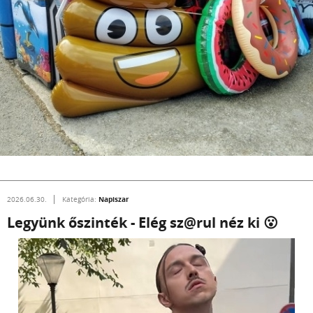
Napiszar
2026.06.30.
Kategória:
Legyünk őszinték - Elég sz@rul néz ki 😮